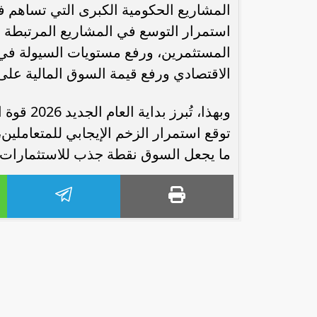
المشاريع الحكومية الكبرى التي تساهم في
استمرار التوسع في المشاريع المرتبطة ب
المستثمرين، ورفع مستويات السيولة في 
الاقتصادي ورفع قيمة السوق المالية على
هل سينجو مشروعك من موجة الذكاء
وبهذا، ت
الاصطناعي؟.. جلسة متخصصة تناقش
توقع استمرار الزخم الإيجابي للمتعاملين
مستقبل الشركات...
جديدًا باستثمارات 12.33 مل
ما يجعل السوق نقطة جذب للاستثمارات ال