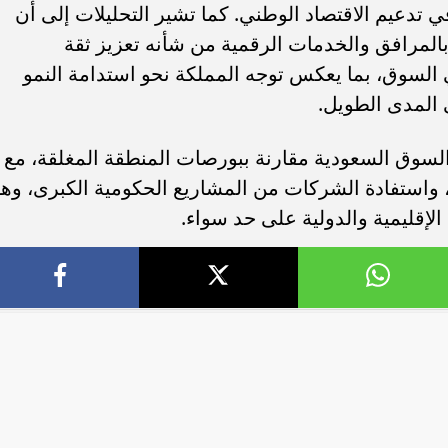
 تدعيم الاقتصاد الوطني. كما تشير التحليلات إلى أن
المرافق والخدمات الرقمية من شأنه تعزيز ثقة
السوق، بما يعكس توجه المملكة نحو استدامة النمو
 المدى الطويل.
ُبرز بداية العام الجديد 2026 قوة السوق السعودية مقارنة ببورصات المنطقة المغلقة، مع
وزارة الصناعة تصدر 322 ترخيصًا صناعيًا
الأخضر يتمسك بآماله في كأس العا
، واستفادة الشركات من المشاريع الحكومية الكبرى، وه
يار ريال
2026.. الفوز على الرأس الأخضر طريق...
إقليمية والدولية على حد سواء.