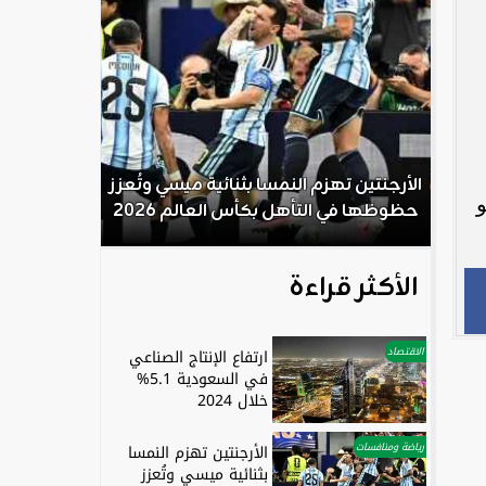
لم
الأرجنتين تهزم النمسا بثنائية ميسي وتُعزز
و
حظوظها في التأهل بكأس العالم 2026
الأكثر قراءة
الاقتصاد
ارتفاع الإنتاج الصناعي
في السعودية 5.1%
خلال 2024
رياضة ومنافسات
الأرجنتين تهزم النمسا
بثنائية ميسي وتُعزز