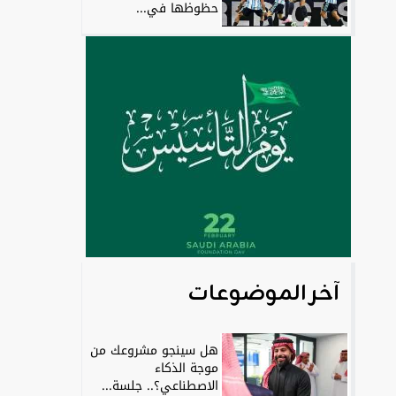
حظوظها في...
آخر الموضوعات
هل سينجو مشروعك من
موجة الذكاء
الاصطناعي؟.. جلسة...