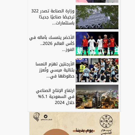
وزارة الصناعة تصدر 322
ترخيصًا صناعيًا جديدًا
باستثمارات...
الأخضر يتمسك بآماله في
كأس العالم 2026..
الفوز...
الأرجنتين تهزم النمسا
بثنائية ميسي وتُعزز
حظوظها في...
ارتفاع الإنتاج الصناعي
في السعودية 5.1%
خلال 2024