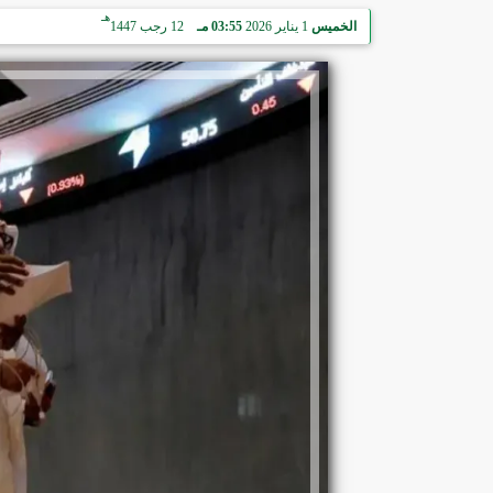
هـ
الخميس
1 يناير 2026
03:55 مـ
12 رجب 1447