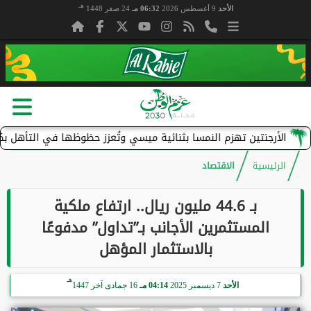
هـ
الأحد
9 أغسطس 2026
06:32 مـ
24 صفر 1448
نتين تهزم النمسا بثنائية ميسي وتُعزز حظوظها في التأهل بكأس العالم 026
الرئيسية
الاقتصاد
بـ 44.6 مليون ريال.. ارتفاع ملكية
المستثمرين الأجانب بـ”تداول” مدفوعًا
بالاستثمار المؤهل
هـ
الأحد
7 ديسمبر 2025
04:14 مـ
16 جمادى آخر 1447