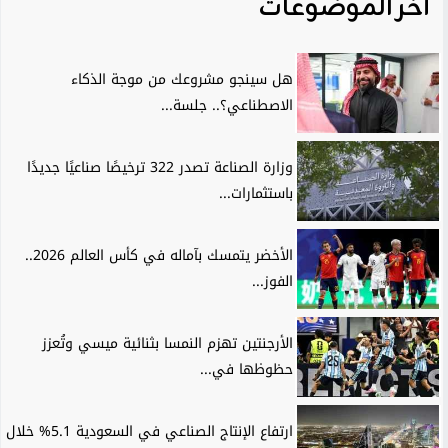
آخر الموضوعات
هل سينجو مشروعك من موجة الذكاء
الاصطناعي؟.. جلسة...
وزارة الصناعة تصدر 322 ترخيصًا صناعيًا جديدًا
باستثمارات...
الأخضر يتمسك بآماله في كأس العالم 2026..
الفوز...
الأرجنتين تهزم النمسا بثنائية ميسي وتُعزز
حظوظها في...
ارتفاع الإنتاج الصناعي في السعودية 5.1% خلال