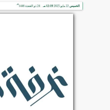
هـ
الخميس
22 مايو 2025
12:19 مـ
24 ذو القعدة 1446