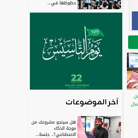
حظوظها في...
ل
آخر الموضوعات
مال
هل سينجو مشروعك من
موجة الذكاء
الاصطناعي؟.. جلسة...