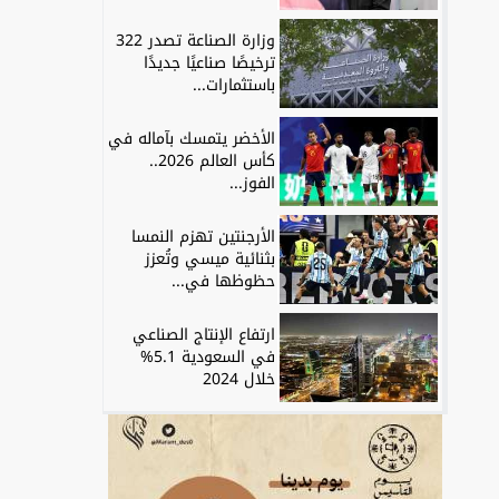
وزارة الصناعة تصدر 322
ترخيصًا صناعيًا جديدًا
باستثمارات...
الأخضر يتمسك بآماله في
كأس العالم 2026..
الفوز...
الأرجنتين تهزم النمسا
بثنائية ميسي وتُعزز
حظوظها في...
ارتفاع الإنتاج الصناعي
في السعودية 5.1%
خلال 2024