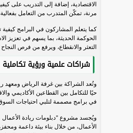
الاقتصادية، إضافة إلى التدريب على كيف
مرنة، تمكّن المتدرب من التعامل بفعالية 
كما يتعلم المشاركون في البرامج كيفية تأم
الحوكمة الحديثة، بما يسهم في تعزيز ال
هل سينجو مشروعك من موجة الذكاء
التعثر والانقطاع، ويرفع من فرص النجاح 
الاصطناعي؟.. جلسة متخصصة تناقش
مستقبل الشركات...
جديدًا باستثمارات 12.33 مل
شراكات علمية ورؤية تكاملية
وتُعد الشراكة بين غرفة الرياض ومعهد ري
حيًا للتكامل بين القطاعين الأكاديمي والا
في برامج مصممة لتلبي احتياجات السوق، و
ويُجسد مشروع "دبلومات ريادة الأعمال وال
الأعمال، من خلال بناء بيئة داعمة ومحف