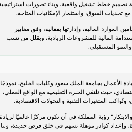
ية تصميم خطط تشغيل واقعية، وبناء تصورات استراتيجية
مع تحديات السوق، واستثمار الإمكانيات المتاحة.
ين الموارد المالية، وإدارتها بفعالية، وفق معايير
استدامة المالية للمشروعات الريادية، ويقلل من نسب
والنمو المستقبلي.
وزارة الصناعة تصدر 322 ترخيصًا صناعيًا
الأخضر يتمسك بآماله في كأس العا
يار ريال
2026.. الفوز على الرأس الأخضر طريق...
ادة الأعمال بجامعة الملك سعود وكليات الخليج، نموذجًا
قتصادي، حيث تلتقي الخبرة التعليمية مع الواقع العملي،
تُواكب المتغيرات التقنية والتحولات الاقتصادية.
ابتكار" رؤية المملكة في أن تكون مركزًا عالميًا لريادة
زة، وإعداد كوادر مؤهلة تسهم في خلق فرص جديدة، وبناء