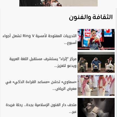
الثقافة والفنون
التدريبات المفتوحة لأمسية Ring V تشعل أجواء
أسبوع...
مركز ”إثراء” يستشرف مستقبل اللغة العربية
ويدعو لتعزيز...
«سماوي» تدشن «مساعد القراءة الذكي» في
معرض الرياض...
متحف دار الفنون الإسلامية بجدة.. رحلة فريدة
عبر...