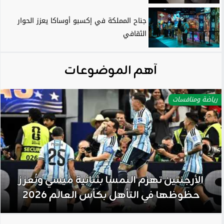
جناح المملكة في إكسبو أوساكا يعزز الحوار
الثقافي
آهم الموضوعات
رياضة ومنافسات
الأرجنتين تهزم النمسا بثنائية ميسي وتُعزز
حظوظها في التأهل بكأس العالم 2026