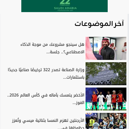
آخر الموضوعات
هل سينجو مشروعك من موجة الذكاء
الاصطناعي؟.. جلسة...
وزارة الصناعة تصدر 322 ترخيصًا صناعيًا جديدًا
باستثمارات...
الأخضر يتمسك بآماله في كأس العالم 2026..
الفوز...
الأرجنتين تهزم النمسا بثنائية ميسي وتُعزز
حظوظها في...