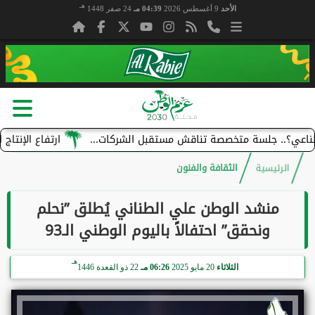
هـ
الأحد
9 أغسطس 2026
04:39 مـ
24 صفر 1448
لسة متخصصة تناقش مستقبل الشركات...
ارتفاع الإنتاج الصناعي في السعود
الرئيسية
الثقافة والفنون
منشد الوطن علي الطناني يُطلق ”نحلم
ونحقق” احتفالاً باليوم الوطني الـ93
هـ
الثلاثاء
20 مايو 2025
06:26 مـ
22 ذو القعدة 1446