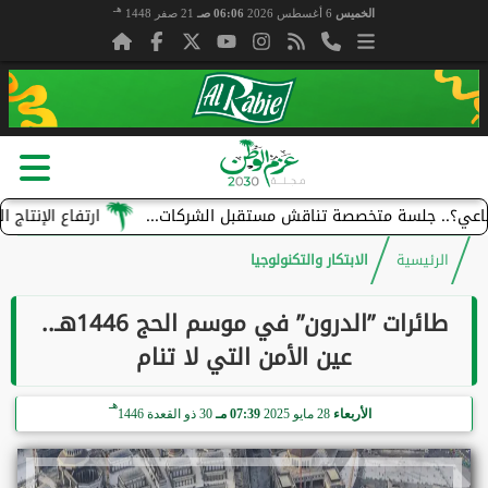
هـ
الخميس
6 أغسطس 2026
06:06 صـ
21 صفر 1448
متخصصة تناقش مستقبل الشركات...
ارتفاع الإنتاج الصناعي في السعودية 5.1%
الرئيسية
الابتكار والتكنولوجيا
طائرات ”الدرون” في موسم الحج 1446هـ..
عين الأمن التي لا تنام
هـ
الأربعاء
28 مايو 2025
07:39 مـ
30 ذو القعدة 1446