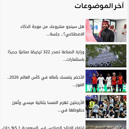
آخر الموضوعات
هل سينجو مشروعك من موجة الذكاء
الاصطناعي؟.. جلسة...
وزارة الصناعة تصدر 322 ترخيصًا صناعيًا جديدًا
باستثمارات...
الأخضر يتمسك بآماله في كأس العالم 2026..
الفوز...
الأرجنتين تهزم النمسا بثنائية ميسي وتُعزز
حظوظها في...
ارتفاع الإنتاج الصناعي في السعودية 5.1% خلال